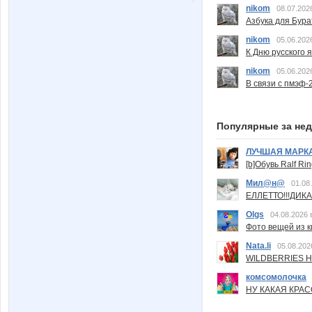
nikom
08.07.202
Азбука для Бура
nikom
05.06.202
К Дню русского 
nikom
05.06.202
В связи с пмэф-
Популярные за не
ЛУЧШАЯ МАРК
[b]Обувь Ralf Ri
Мил@н@
01.08
ЕЛЛЕТТО!!!ДИК
Olgs
04.08.2026 
Фото вещей из ки
Nata.li
05.08.202
WILDBERRIES Н
комсомолочка
НУ КАКАЯ КРАСОТ