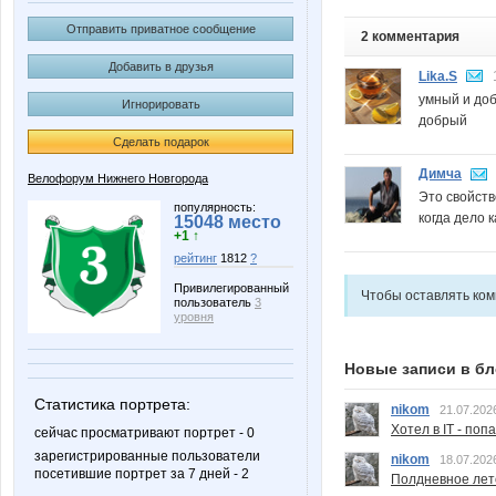
Отправить приватное сообщение
2 комментария
Добавить в друзья
Lika.S
умный и доб
Игнорировать
добрый
Сделать подарок
Димча
Велофорум Нижнего Новгорода
Это свойств
популярность:
когда дело 
15048 место
+1 ↑
рейтинг
1812
?
Привилегированный
Чтобы оставлять ко
пользователь
3
уровня
Новые записи в бл
Статистика портрета:
nikom
21.07.202
Хотел в IT - поп
сейчас просматривают портрет - 0
зарегистрированные пользователи
nikom
18.07.202
посетившие портрет за 7 дней - 2
Полдневное лет