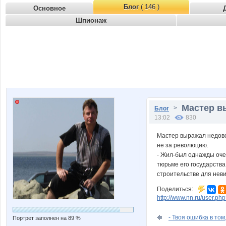
Блог
( 146 )
Основное
Шпионаж
Мастер в
>
Блог
13:02
830
Мастер выражал недово
не за революцию.
- Жил-был однажды очен
тюрьме его государств
строительстве для нев
Поделиться:
http://www.nn.ru/user.
- Твоя ошибка в том
Портрет заполнен на 89 %